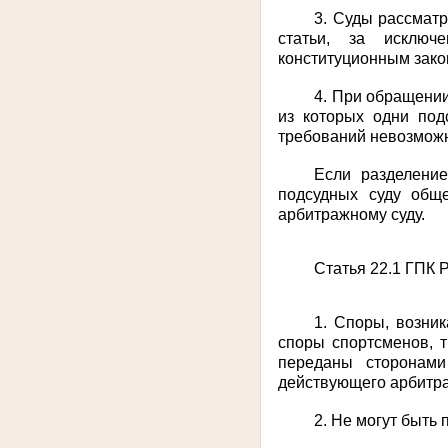
3. Суды рассмат
статьи, за исключ
конституционным
зак
4. При обращении
из которых одни под
требований невозможн
Если разделение
подсудных суду общ
арбитражному суду.
Статья 22.1 ГПК 
1. Споры, возни
споры спортсменов, 
переданы сторонами
действующего арбитра
2. Не могут быть