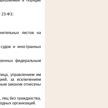
зрешаемые в порядке
N 23-ФЗ;
нительных листов на
 судов и иностранных
отренных федеральным
лица, управлением им
ией, за исключением
ьным законом отнесены
 лиц без гражданства,
одных организаций.