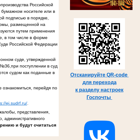
опроизводства Российской
а бумажном носителе или в
ой подписью в порядке,
ормы, размещенной на
изуются путем применения
, в том числе в форме
Суде Российской Федерации
йонном суде, утвержденной
 №36,при поступлении в суд
тся судом как поданные в
Отсканируйте QR-code
для перехода
 ознакомиться, перейдя по
к разделу настроек
Госпочты
s://ej.sudrf.ru/
.
жалобы, представления,
о, административного
рению и будут считаться