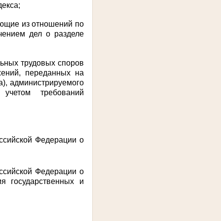
екса;
ающие из отношений по
чением дел о разделе
льных трудовых споров
жений, переданных на
а), администрируемого
 учетом требований
оссийской Федерации о
оссийской Федерации о
ия государственных и