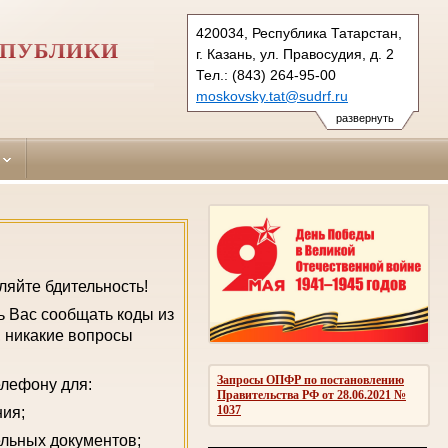
420034, Республика Татарстан,
СПУБЛИКИ
г. Казань, ул. Правосудия, д. 2
Тел.: (843) 264-95-00
moskovsky.tat@sudrf.ru
развернуть
ляйте бдительность!
ь Вас сообщать коды из
, никакие вопросы
Запросы ОПФР по постановлению
елефону для:
Правительства РФ от 28.06.2021 №
1037
ния;
ельных документов;