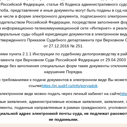
 Российской Федерации, статье 45 Кодекса административного суд
оба, представление и иные документы могут быть поданы в суд н
ом числе в форме электронного документа, подписанного электронн
одательством Российской Федерации, посредством заполнения ф
в информационно-телекоммуникационной сети «Интернет» и реал
деральные суды общей юрисдикции документов в электронном виде
 утвержденного Приказом Судебного департамента при Верховном 
от 27.12.2016 № 251.
иями пункта 2.1.1 Инструкции по судебному делопроизводству в ра
амента при Верховном Суде Российской Федерации от 29.04.2003
 виде без заполнения специальных форм такие документы отклоняю
нарушение Порядка.
 требованиями к подаче документов в электронном виде Вы можете
ссылке
https://ej.sudrf.ru/info/poryadok
.
электронном виде можно подать через личный кабинет на сайте
http
овые заявления, административные исковые заявления, заявления, 
ументы, поданные направляемые в рамках гражданского, уголовног
иальной адрес электронной почты суда, не подлежат рассмот
не поданными.