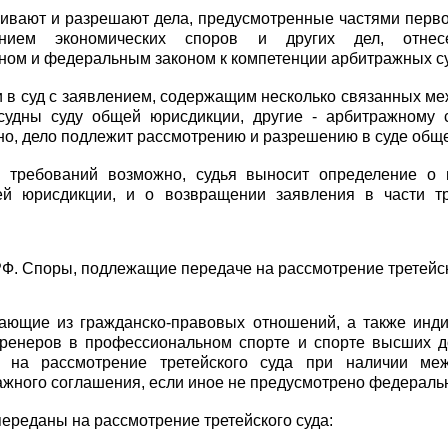
ривают и разрешают дела, предусмотренные
частями перв
ением экономических споров и других дел, отне
оном
и федеральным законом к компетенции арбитражных с
 в суд с заявлением, содержащим несколько связанных ме
судны суду общей юрисдикции, другие - арбитражному с
о, дело подлежит рассмотрению и разрешению в суде общ
 требований возможно, судья выносит определение о 
ей юрисдикции, и о возвращении заявления в части тр
РФ. Споры, подлежащие передаче на рассмотрение третейск
кающие из гражданско-правовых отношений, а также инд
тренеров в профессиональном спорте и спорте высших д
 на рассмотрение третейского суда при наличии ме
жного соглашения, если иное не предусмотрено федераль
 переданы на рассмотрение третейского суда: