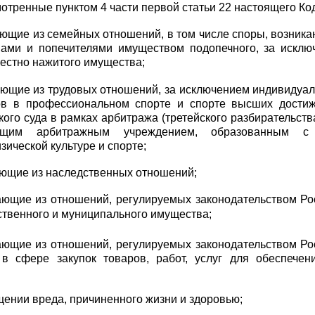
смотренные
пунктом 4 части первой статьи 22
настоящего Код
ающие из семейных отношений, в том числе споры, возник
ами и попечителями имуществом подопечного, за исклю
естно нажитого имущества;
кающие из трудовых отношений, за исключением индивидуа
ов в профессиональном спорте и спорте высших дости
кого суда в рамках арбитража (третейского разбирательств
ющим арбитражным учреждением, образованным с
зической культуре и спорте;
ающие из наследственных отношений;
кающие из отношений, регулируемых законодательством Р
ственного и муниципального имущества;
кающие из отношений, регулируемых законодательством Р
 в сфере закупок товаров, работ, услуг для обеспечен
щении вреда, причиненного жизни и здоровью;