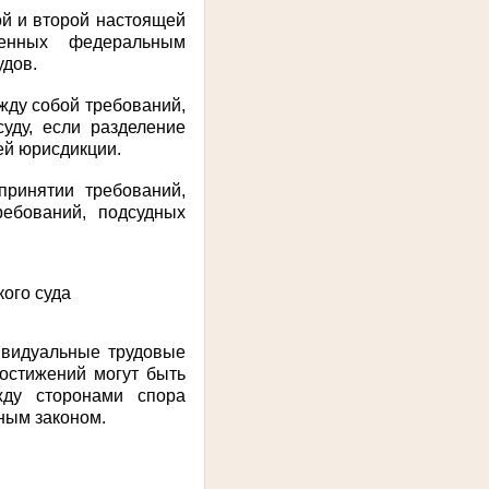
ой
и
второй
настоящей
сенных федеральным
удов.
жду собой требований,
уду, если разделение
ей юрисдикции.
принятии требований,
ебований, подсудных
ого суда
ивидуальные трудовые
остижений могут быть
жду сторонами спора
ным законом.