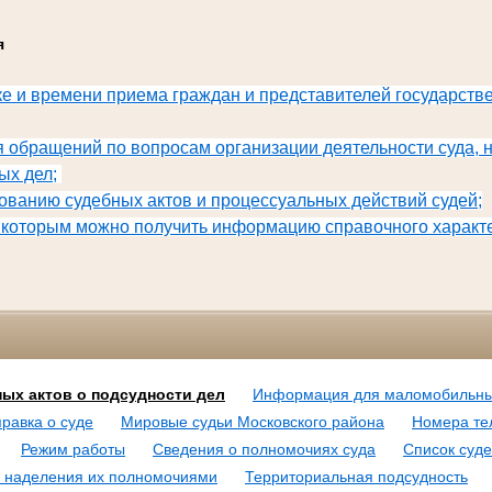
ия
е и времени приема граждан и представителей государств
 обращений по вопросам организации деятельности суда, н
ых дел;
ванию судебных актов и процессуальных действий судей;
 которым можно получить информацию справочного характ
ых актов о подсудности дел
Информация для маломобильны
равка о суде
Мировые судьи Московского района
Номера те
Режим работы
Сведения о полномочиях суда
Список суде
ия наделения их полномочиями
Территориальная подсудность