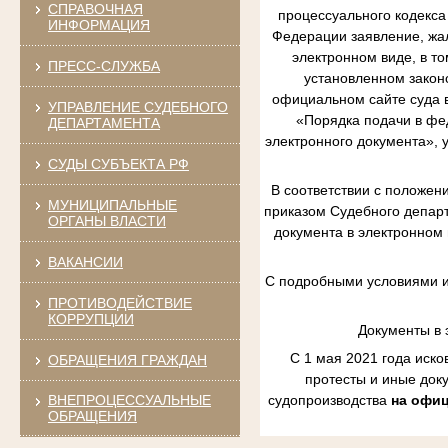
СПРАВОЧНАЯ
процессуального кодекса
ИНФОРМАЦИЯ
Федерации заявление, жал
электронном виде, в т
ПРЕСС-СЛУЖБА
установленном закон
официальном сайте суда 
УПРАВЛЕНИЕ СУДЕБНОГО
«Порядка подачи в фе
ДЕПАРТАМЕНТА
электронного документа»,
СУДЫ СУБЪЕКТА РФ
В соответствии с положен
МУНИЦИПАЛЬНЫЕ
приказом Судебного департ
ОРГАНЫ ВЛАСТИ
документа в электронном
ВАКАНСИИ
С подробными условиями и
ПРОТИВОДЕЙСТВИЕ
КОРРУПЦИИ
Документы в 
С 1 мая 2021 года иск
ОБРАЩЕНИЯ ГРАЖДАН
протесты и иные док
ВНЕПРОЦЕССУАЛЬНЫЕ
судопроизводства
на офиц
ОБРАЩЕНИЯ