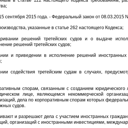
анным в
статье 122
настоящего Кодекса требованиям, ра
тва;
 15 сентября 2015 года. - Федеральный
закон
от 08.03.2015 
производства, указанные в
статье 262
настоящего Кодекса;
аривании решений третейских судов и о выдаче испол
нение решений третейских судов;
ании и приведении в исполнение решений иностранных
;
ании содействия третейским судам в случаях, предусм
оративным спорам, связанным с созданием юридического 
дическом лице, являющемся некоммерческой организац
изаций, дела по корпоративным спорам которых федерал
ажных судов.
ивают и разрешают дела с участием иностранных граждан,
ций, организаций с иностранными инвестициями, междунар