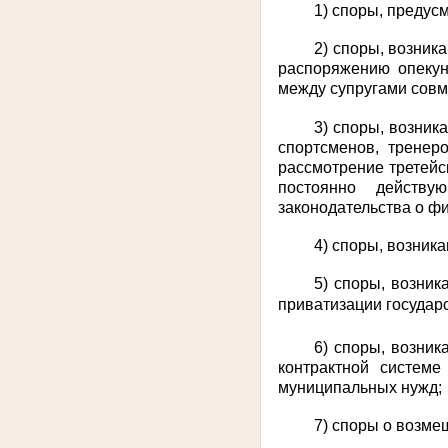
1) споры, преду
2) споры, возник
распоряжению опекун
между супругами совм
3) споры, возни
спортсменов, тренер
рассмотрение третейс
постоянно действу
законодательства о фи
4) споры, возник
5) споры, возни
приватизации государ
6) споры, возни
контрактной системе
муниципальных нужд;
7) споры о возме