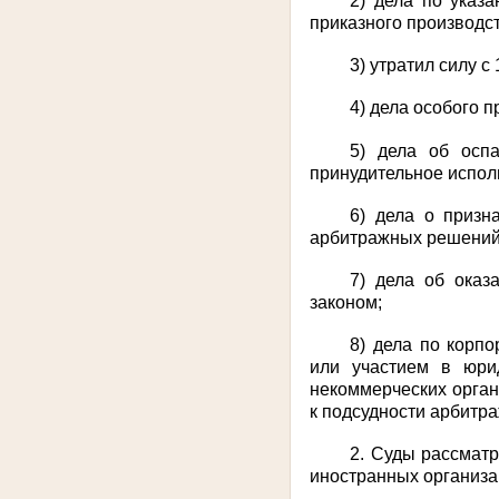
2) дела по указ
приказного производс
3) утратил силу с
4) дела особого 
5) дела об осп
принудительное испол
6) дела о призн
арбитражных решений
7) дела об оказ
законом;
8) дела по корп
или участием в юри
некоммерческих орган
к подсудности арбитр
2. Суды рассматр
иностранных организа